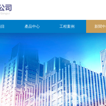
項目
產品中心
工程案例
新聞中