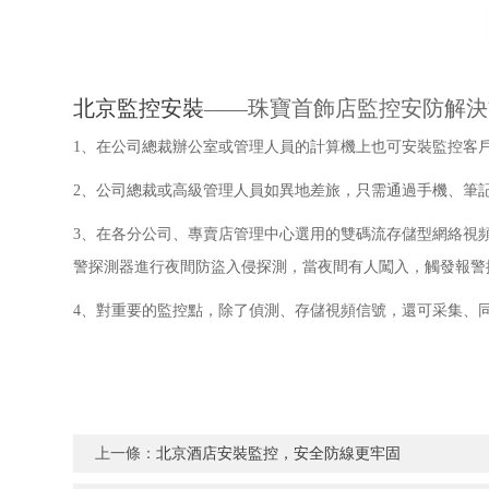
北京監控安裝
——珠寶首飾店監控安防解決
1、在公司總裁辦公室或管理人員的計算機上也可安裝監控客
2、公司總裁或高級管理人員如異地差旅，只需通過手機、筆
3、在各分公司、專賣店管理中心選用的雙碼流存儲型網絡視
警探測器進行夜間防盜入侵探測，當夜間有人闖入，觸發報警
4、對重要的監控點，除了偵測、存儲視頻信號，還可采集、
上一條：
北京酒店安裝監控，安全防線更牢固